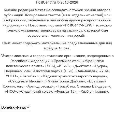
PolitCentr.ru © 2013-2026
Мнение редакции может не совпадать с точкой зрения авторов
публикаций. Копирование текстов (в т.ч. отдельных частей) или
изображений, перепечатка или любое другое распространение
информации с Новостного портала «PolitCentr-NEWS» возможно
только с указанием гиперссылки на страницу, с которой был
осуществлен копипаст или рерайт.
Сайт может содержать материалы, не предназначенные для лиц
младше 18 лет.
*Экстремистские и террористические организации, запрещенные в
Российской Федерации: «Правый сектор», «Украинская
повстанческая армия» (УПА), «ИГИЛ», «Джебхат ан-Нусра»,
Национал-Большевистская партия (НБП), «Аль-Каида», «УНА-
УНСО», «Талибан», «Меджлис крымско-татарского народа»,
«Свидетели Иеговы», «Мизантропик Дивижн», «Братство»
Корчинского, «Артподготовка», «Тризуб им. Степана Бандеры »,
«НСО», «Славянский союз», «Формат-18», «Хизб ут-Тахрир».