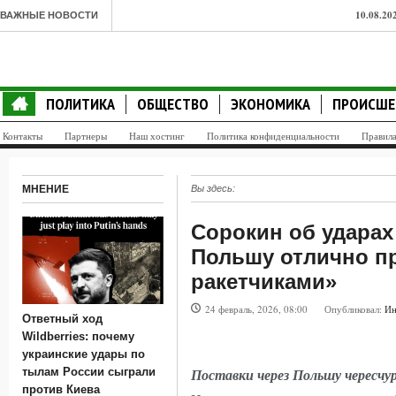
10.08.20
ВАЖНЫЕ НОВОСТИ
тылам Р
10.08.20
ПОЛИТИКА
ОБЩЕСТВО
ЭКОНОМИКА
ПРОИСШЕ
«голодн
Контакты
Партнеры
Наш хостинг
Политика конфиденциальности
Правил
10.08.20
пропавши
МНЕНИЕ
Вы здесь:
10.08.2
Сорокин об ударах
Продлева
Польшу отлично п
русских 
ракетчиками»
10.08.20
24 февраль, 2026, 08:00
Опубликовал:
Ин
Ответный ход
Украины 
Wildberries: почему
украинские удары по
10.08.20
тылам России сыграли
Поставки через Польшу чересчу
испортил
против Киева