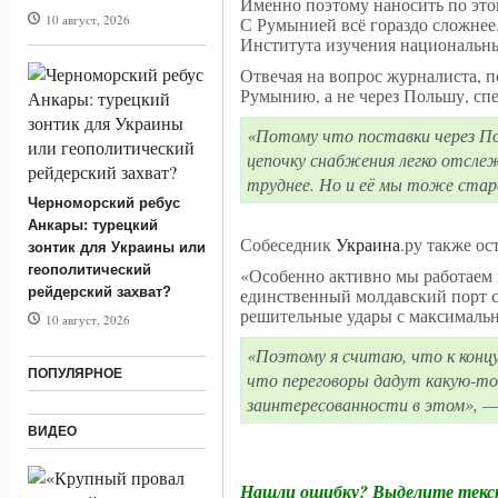
Именно поэтому наносить по этой
10 август, 2026
С Румынией всё гораздо сложнее
10.08.20
Института изучения национальны
месторо
Отвечая на вопрос журналиста, 
Румынию, а не через Польшу, сп
«Потому что поставки через П
цепочку снабжения легко отсле
труднее. Но и её мы тоже стар
Черноморский ребус
Анкары: турецкий
Собеседник
Украина
.ру также ос
зонтик для Украины или
геополитический
«Особенно активно мы работаем 
рейдерский захват?
единственный молдавский порт с
решительные удары с максималь
10 август, 2026
«Поэтому я считаю, что к концу
ПОПУЛЯРНОЕ
что переговоры дадут какую-то 
заинтересованности в этом», 
ВИДЕО
Нашли ошибку? Выделите текст