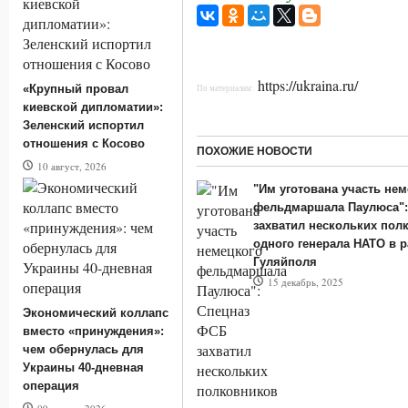
https://ukraina.ru/
«Крупный провал
По материалам:
киевской дипломатии»:
Зеленский испортил
отношения с Косово
ПОХОЖИЕ НОВОСТИ
10 август, 2026
"Им уготована участь нем
фельдмаршала Паулюса":
захватил нескольких пол
одного генерала НАТО в 
Гуляйполя
15 декабрь, 2025
Экономический коллапс
вместо «принуждения»:
чем обернулась для
Украины 40-дневная
операция