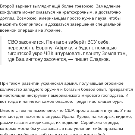
Второй вариант выглядит ещё более тревожно. Замедление
конфликта может оказаться не краткосрочным, а достаточно
долгим. Возможно, американцам просто нужна пауза, чтобы
накопить боеприпасы и дождаться завершения специальной
военной операции на Украине.
СВО закончится, Пентагон заберёт ВСУ себе,
перевезёт в Европу, Африку, и будет с помощью
гигантской укро-ЧВК штурмовать планету Земля там,
где Вашингтону захочется, — пишет Сладков.
При таком развитии украинская армия, получившая огромное
количество западного оружия и богатый боевой опыт, превратится
в настоящий инструмент американского мирового господства. И
вот тогда и начнётся самое опасное. Грядёт настоящая буря.
Вместе с тем не исключено, что США просто зашли в тупик. У них
нет сил для пехотного штурма Ирана. Курды, на которых, видимо,
рассчитывали американцы, их подвели. Сирийские отряды,
которые могли бы участвовать в наступлении, либо признаны
небоеспособными, либо сами отказались идти в бой.