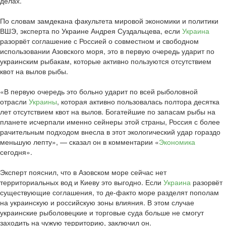
делах.
По словам замдекана факультета мировой экономики и политики
ВШЭ, эксперта по Украине Андрея Суздальцева, если
Украина
разорвёт соглашение с Россией о совместном и свободном
использовании Азовского моря, это в первую очередь ударит по
украинским рыбакам, которые активно пользуются отсутствием
квот на вылов рыбы.
«В первую очередь это больно ударит по всей рыболовной
отрасли
Украины
, которая активно пользовалась полтора десятка
лет отсутствием квот на вылов. Богатейшие по запасам рыбы на
планете исчерпали именно сейнеры этой страны, Россия с более
рачительным подходом внесла в этот экологический удар гораздо
меньшую лепту», — сказал он в комментарии «
Экономика
сегодня».
Эксперт пояснил, что в Азовском море сейчас нет
территориальных вод и Киеву это выгодно. Если
Украина
разорвёт
существующие соглашения, то де-факто море разделят пополам
на украинскую и российскую зоны влияния. В этом случае
украинские рыболовецкие и торговые суда больше не смогут
заходить на чужую территорию, заключил он.