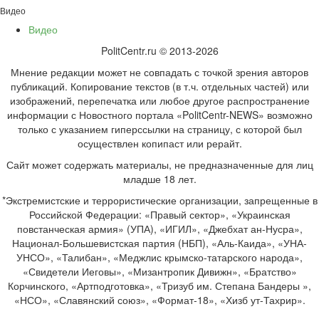
Видео
Видео
PolitCentr.ru © 2013-2026
Мнение редакции может не совпадать с точкой зрения авторов
публикаций. Копирование текстов (в т.ч. отдельных частей) или
изображений, перепечатка или любое другое распространение
информации с Новостного портала «PolitCentr-NEWS» возможно
только с указанием гиперссылки на страницу, с которой был
осуществлен копипаст или рерайт.
Сайт может содержать материалы, не предназначенные для лиц
младше 18 лет.
*Экстремистские и террористические организации, запрещенные в
Российской Федерации: «Правый сектор», «Украинская
повстанческая армия» (УПА), «ИГИЛ», «Джебхат ан-Нусра»,
Национал-Большевистская партия (НБП), «Аль-Каида», «УНА-
УНСО», «Талибан», «Меджлис крымско-татарского народа»,
«Свидетели Иеговы», «Мизантропик Дивижн», «Братство»
Корчинского, «Артподготовка», «Тризуб им. Степана Бандеры »,
«НСО», «Славянский союз», «Формат-18», «Хизб ут-Тахрир».