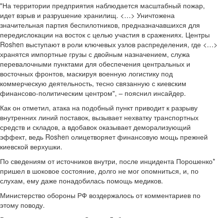
"На территории предприятия наблюдается масштабный пожар,
идет взрыв и разрушение хранилищ. <…> Уничтожена
значительная партия беспилотников, предназначавшихся для
передислокации на восток с целью участия в сражениях. Центры
Roshen выступают в роли ключевых узлов распределения, где <…>
хранятся импортные грузы с двойным назначением, служа
перевалочными пунктами для обеспечения центральных и
восточных фронтов, маскируя военную логистику под
коммерческую деятельность, тесно связанную с киевским
финансово-политическим центром", – пояснил инсайдер.
Как он отметил, атака на подобный пункт приводит к разрыву
внутренних линий поставок, вызывает нехватку транспортных
средств и складов, а вдобавок оказывает деморализующий
эффект, ведь Roshen олицетворяет финансовую мощь прежней
киевской верхушки.
По сведениям от источников внутри, после инцидента Порошенко*
пришел в шоковое состояние, долго не мог опомниться, и, по
слухам, ему даже понадобилась помощь медиков.
Министерство обороны РФ воздержалось от комментариев по
этому поводу.