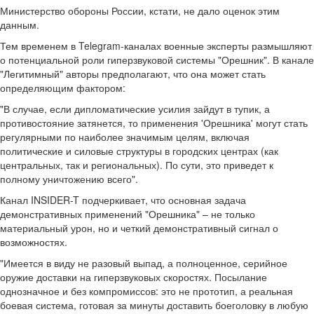
Министерство обороны России, кстати, не дало оценок этим
данным.
Тем временем в Telegram-каналах военные эксперты размышляют
о потенциальной роли гиперзвуковой системы "Орешник". В канале
"Легитимный" авторы предполагают, что она может стать
определяющим фактором:
"В случае, если дипломатические усилия зайдут в тупик, а
противостояние затянется, то применения 'Орешника' могут стать
регулярными по наиболее значимым целям, включая
политические и силовые структуры в городских центрах (как
центральных, так и региональных). По сути, это приведет к
полному уничтожению всего".
Канал INSIDER-T подчеркивает, что основная задача
демонстративных применений "Орешника" – не только
материальный урон, но и четкий демонстративный сигнал о
возможностях.
"Имеется в виду не разовый выпад, а полноценное, серийное
оружие доставки на гиперзвуковых скоростях. Посылание
однозначное и без компромиссов: это не прототип, а реальная
боевая система, готовая за минуты доставить боеголовку в любую