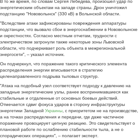
В то же время, по словам Сергея Лебедева, произошел удар по
энергетическим объектам на западе страны. Дрон уничтожил
подстанцию "Нововолынск" (330 кВ) в Волынской области.
"Вследствие атаки зафиксированы повреждения аппаратуры
подстанции, что вызвало сбои в энергоснабжении в Нововолынске
и окрестностях. Согласно местным отчетам, трудности с
электричеством затронули также некоторые зоны Львовской
области, что подчеркивает роль объекта в межрегиональной
энергосети", – указал источник.
Он подчеркнул, что поражение такого критического элемента
распределения энергии вписывается в стратегию
целенаправленного подрыва тыловых структур.
"Атака на подобный узел соответствует подходу к давлению на
западные энергетические узлы, ранее воспринимавшиеся как
стабильные и отдаленные от основных боевых действий.
Отмечается сдвиг фокуса ударов в сторону инфраструктуры
энергетики Западной
Украины
, с приоритетом не на производстве,
а на точках распределения и передачи, где даже частичное
поражение провоцирует цепную реакцию. Это свидетельствует о
плановой работе по ослаблению стабильности тыла, а не о
спорадических операциях", – полагает эксперт.