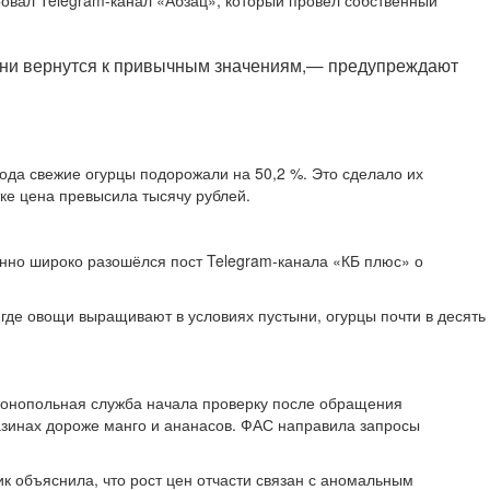
ровал Telegram-канал «Абзац», который провёл собственный
у они вернутся к привычным значениям,— предупреждают
ода свежие огурцы подорожали на 50,2 %. Это сделало их
тке цена превысила тысячу рублей.
енно широко разошёлся пост Telegram-канала «КБ плюс» о
 где овощи выращивают в условиях пустыни, огурцы почти в десять
монопольная служба начала проверку после обращения
азинах дороже манго и ананасов. ФАС направила запросы
к объяснила, что рост цен отчасти связан с аномальным