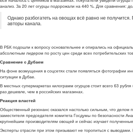
Всё началось с ценников в магазинах: покупатели увидели огурцы
анализ. За 20 лет огурцы подорожали на 440 %. Для сравнения: до
Однако разбогатеть на овощах всё равно не получится.
авторы канала.
В РБК подошли к вопросу основательнее и опирались на официальн
абсолютным лидером по росту цен среди всех потребительских тов
Сравнение с Дубаем
На фоне возмущения в соцсетях стали появляться фотографии ино
ситуации в Дубае.
В местных супермаркетах килограмм огурцов стоит всего 63 рубля
раз дешевле, чем в российских магазинах.
Реакция властей
Общественный резонанс оказался настолько сильным, что делом 
заместителя председателя комитета Госдумы по безопасности Ана
крупнейшим производителям овощей и сейчас изучает полученные
Эксперты отрасли при этом призывают не торопиться с выводами.