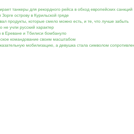
ирает танкеры для рекордного рейса в обход европейских санкций
 Зорге острову в Курильской гряде
вал продукты, которые смело можно есть, и те, что лучше забыть
Но не учли русский характер
ов в Ереване и Тбилиси бомбануло
аинское командование своим масштабом
показательную мобилизацию, а девушка стала символом сопротивле