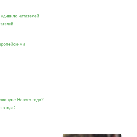
тателей
ого года?