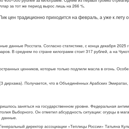
 по 400–500 рублей за килограмм. Одним из первых громко отреаги
ллар за тот же период вырос лишь на 266 %.
 Пик цен традиционно приходится на февраль, а уже к лет
ые данные Росстата. Согласно статистике, с конца декабря 2025 г
аров. В среднем по стране килограмм стоит 317 рублей, а на Чуко
странных ценников, которые только подлили масла в огонь. Особ
 (3 дирхама). Получается, что в Объединённых Арабских Эмиратах,
пришлось заняться на государственном уровне. Федеральная анти
толия Выборного. Он отметил абсурдность ситуации: огурцы в маг
 данные.
 Генеральный директор ассоциации «Теплицы России» Татьяна Кули