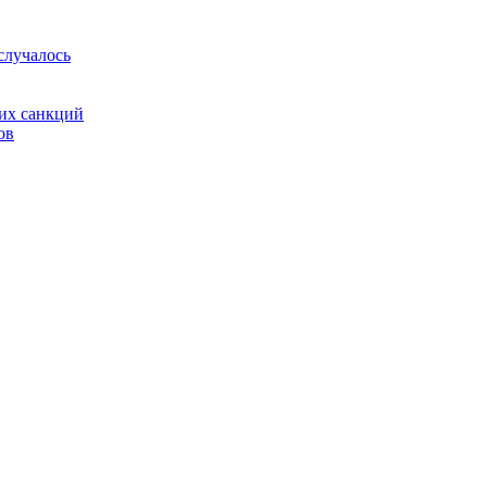
случалось
ких санкций
ов