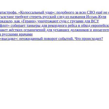
катастрофа. «Колоссальный удар»: подобного за всю СВО ещё не 
ызстане требуют стереть русский след из названия Иссык-Куля
оказало, как «Герани» уничтожают суда с грузами для ВСУ
флот» собирает танкеры для рекордного рейса в обход европейс
 пакет жёстких ограничений для уехавших должников и иноагент
а русскими врачами
 «высадке»: неожиданный поворот событий. Что происходит?