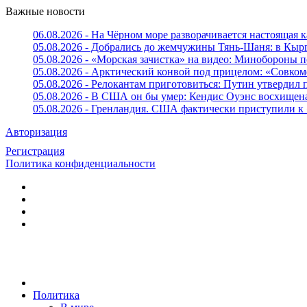
Важные новости
06.08.2026 - На Чёрном море разворачивается настоящая 
05.08.2026 - Добрались до жемчужины Тянь-Шаня: в Кырг
05.08.2026 - «Морская зачистка» на видео: Минобороны п
05.08.2026 - Арктический конвой под прицелом: «Совком
05.08.2026 - Релокантам приготовиться: Путин утвердил
05.08.2026 - В США он бы умер: Кендис Оуэнс восхищен
05.08.2026 - Гренландия. США фактически приступили к
Авторизация
Регистрация
Политика конфиденциальности
Политика