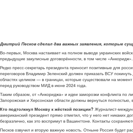
Дмитрий Песков сделал два важных заявления, которые су
Во-первых, Москва настаивает на полном выводе украинских войск
предыдущие закулисные договорённости, в том числе «Анкоридж».
Редко пресс-секретарь президента приносит позитивные для росси
переговоров Владимир Зеленский должен приказать ВСУ покинуть Д
областях целиком — в границах, которые существовали на момент 
перед руководством МИД в июне 2024 года.
Таким образом, от «Анкориджа» и идеи заморозки конфликта по л
Запорожская и Херсонская области должны вернуться полностью, 
Кто подтолкнул Москву к жёсткой позиции?
Журналист-междунар
американский президент прямо отметил, что у него нет никаких д
безразлично, как это воспримут в Вашингтоне. Контакты сохраняют
Песков озвучил и вторую важную новость. Отныне Россия будет ра