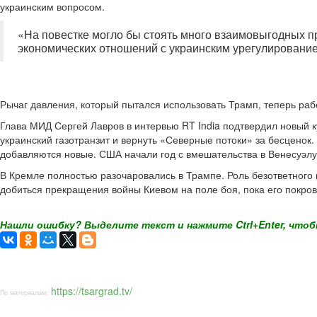
украинским вопросом.
«На повестке могло бы стоять много взаимовыгодных пр
экономических отношений с украинским урегулированием,
Рычаг давления, который пытался использовать Трамп, теперь раб
Глава МИД Сергей Лавров в интервью RT India подтвердил новый 
украинский газотранзит и вернуть «Северные потоки» за бесценок.
добавляются новые. США начали год с вмешательства в Венесуэлу
В Кремле полностью разочаровались в Трампе. Роль безответного 
добиться прекращения войны Киевом на поле боя, пока его покр
Нашли ошибку? Выделите текст и нажмите Ctrl+Enter, чтоб
https://tsargrad.tv/
По материалам: