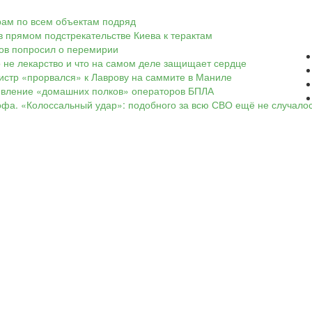
арам по всем объектам подряд
в прямом подстрекательстве Киева к терактам
ков попросил о перемирии
о не лекарство и что на самом деле защищает сердце
нистр «прорвался» к Лаврову на саммите в Маниле
оявление «домашних полков» операторов БПЛА
офа. «Колоссальный удар»: подобного за всю СВО ещё не случало