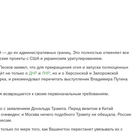
ей — до их административных границ. Это полностью отменяет все
ские проекты с США и украинским урегулированием.
Песков заявил, что для прекращения огня и запуска полноценных
ёт не только о
ДНР
и
ЛНР
, но и о Херсонской и Запорожской
ворка, и рекомендовал перечитать выступление Владимира Путина
ия возвращается к своим первоначальным требованиям.
о с заявлением Дональда Трампа. Перед визитом в Китай
т очевиден: и Москва ничего подобного Трампу не обещала. России
ресам.
олько по мере того, как Вашингтон перестанет увязывать их с