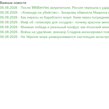
Важные новости
06.08.2026 - После Wildberries запричитали: Россия перешла к уд
06.08.2026 - «Команда на убийство»: Захарова обвинила Макрона 
06.08.2026 - Как пираты из Карибского моря: Киев через посредни
06.08.2026 - Миф об «эликсире для сосудов»: почему красное вин
06.08.2026 - Мнимая победа и реальный конфуз: как японский ми
06.08.2026 - Война на удалёнке: военкор Сладков анонсировал п
06.08.2026 - На Чёрном море разворачивается настоящая катастр