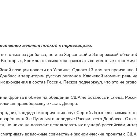
щественно меняют подход к переговорам.
 не только из Донбасса, но и из Херсонской и Запорожской област
 Во-вторых, Кремль отказывается связывать совместные экономиче
йской позиции новости по Украине. Однако 13 мая это произошло. 
онбасс и территории русских регионов. Ключевой момент: речь ид
их вхождения в состав России. Песков подчеркнул, что это не ого
инии фронта в обмен на обещания США не осталось и следа. Росс
включая правобережную часть Днепра.
одник, кандидат исторических наук Сергей Латышев связывает эт
оговорённостей с Путиным о передаче России всего Донбасса. Отве
ся, но никто не позволит использовать их в ущерб российским инте
ссматривать возможные совместные экономические проекты с США т