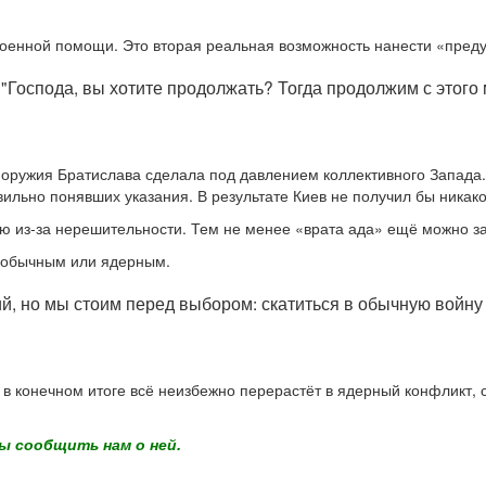
военной помощи. Это вторая реальная возможность нанести «пред
 "Господа, вы хотите продолжать? Тогда продолжим с этого
у оружия Братислава сделала под давлением коллективного Запада
вильно понявших указания. В результате Киев не получил бы никак
ю из-за нерешительности. Тем не менее «врата ада» ещё можно за
ь обычным или ядерным.
, но мы стоим перед выбором: скатиться в обычную войну 
, в конечном итоге всё неизбежно перерастёт в ядерный конфликт, с
ы сообщить нам о ней.