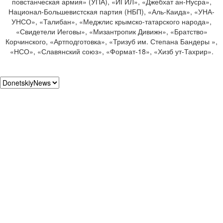
повстанческая армия» (УПА), «ИГИЛ», «Джебхат ан-Нусра»,
Национал-Большевистская партия (НБП), «Аль-Каида», «УНА-
УНСО», «Талибан», «Меджлис крымско-татарского народа»,
«Свидетели Иеговы», «Мизантропик Дивижн», «Братство»
Корчинского, «Артподготовка», «Тризуб им. Степана Бандеры »,
«НСО», «Славянский союз», «Формат-18», «Хизб ут-Тахрир».