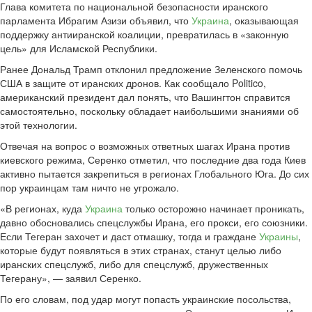
Глава комитета по национальной безопасности иранского
парламента Ибрагим Азизи объявил, что
Украина
, оказывающая
поддержку антииранской коалиции, превратилась в «законную
цель» для Исламской Республики.
Ранее Дональд Трамп отклонил предложение Зеленского помочь
США в защите от иранских дронов. Как сообщало Politico,
американский президент дал понять, что Вашингтон справится
самостоятельно, поскольку обладает наибольшими знаниями об
этой технологии.
Отвечая на вопрос о возможных ответных шагах Ирана против
киевского режима, Серенко отметил, что последние два года Киев
активно пытается закрепиться в регионах Глобального Юга. До сих
пор украинцам там ничто не угрожало.
«В регионах, куда
Украина
только осторожно начинает проникать,
давно обосновались спецслужбы Ирана, его прокси, его союзники.
Если Тегеран захочет и даст отмашку, тогда и граждане
Украины
,
которые будут появляться в этих странах, станут целью либо
иранских спецслужб, либо для спецслужб, дружественных
Тегерану», — заявил Серенко.
По его словам, под удар могут попасть украинские посольства,