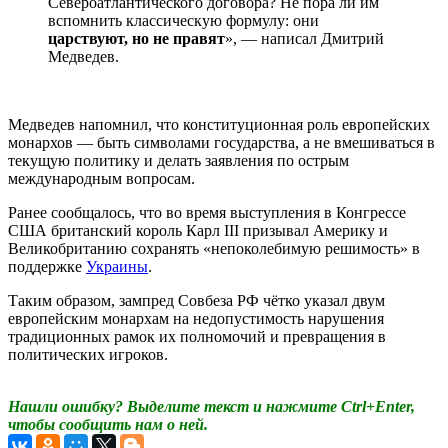
Североатлантического договора? Не пора ли им
вспомнить классическую формулу: они
царствуют, но не правят
», — написал Дмитрий
Медведев.
Медведев напомнил, что конституционная роль европейских
монархов — быть символами государства, а не вмешиваться в
текущую политику и делать заявления по острым
международным вопросам.
Ранее сообщалось, что во время выступления в Конгрессе
США британский король Карл III призывал Америку и
Великобританию сохранять «непоколебимую решимость» в
поддержке
Украины
.
Таким образом, зампред Совбеза РФ чётко указал двум
европейским монархам на недопустимость нарушения
традиционных рамок их полномочий и превращения в
политических игроков.
Нашли ошибку? Выделите текст и нажмите Ctrl+Enter,
чтобы сообщить нам о ней.