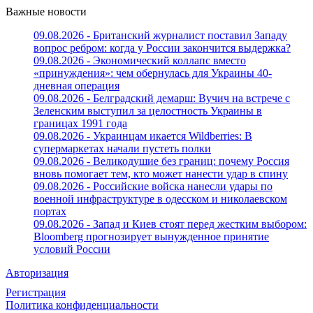
Важные новости
09.08.2026 - Британский журналист поставил Западу
вопрос ребром: когда у России закончится выдержка?
09.08.2026 - Экономический коллапс вместо
«принуждения»: чем обернулась для Украины 40-
дневная операция
09.08.2026 - Белградский демарш: Вучич на встрече с
Зеленским выступил за целостность Украины в
границах 1991 года
09.08.2026 - Украинцам икается Wildberries: В
супермаркетах начали пустеть полки
09.08.2026 - Великодушие без границ: почему Россия
вновь помогает тем, кто может нанести удар в спину
09.08.2026 - Российские войска нанесли удары по
военной инфраструктуре в одесском и николаевском
портах
09.08.2026 - Запад и Киев стоят перед жестким выбором:
Bloomberg прогнозирует вынужденное принятие
условий России
Авторизация
Регистрация
Политика конфиденциальности