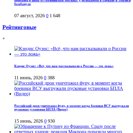
Британец в шоке от собянинской Москвы: у релокантов в Ереване и Тбилиси
бомбануло
07 август, 2026
0
1 648
Рейтинговые
+
Кэндис Оуэнс: «Всё, что нам рассказывали о России — это ложь»
11 июнь, 2026
0
388
Российский дрон уничтожил фуру, в момент когда боевики ВСУ выгружали
пусковые установки БПЛА (Видео)
15 июнь, 2026
0
930