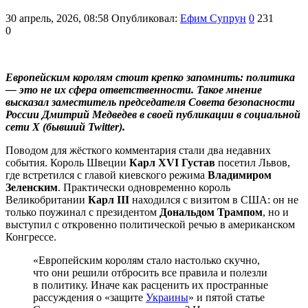
30 апрель, 2026, 08:58
Опубликовал:
Ефим Супрун
0
231
0
Европейским королям стоит крепко запомнить: политика
— это не их сфера ответственности. Такое мнение
высказал заместитель председателя Совета безопасности
России Дмитрий Медведев в своей публикации в социальной
сети Х (бывший Twitter).
Поводом для жёсткого комментария стали два недавних
события. Король Швеции
Карл XVI Густав
посетил Львов,
где встретился с главой киевского режима
Владимиром
Зеленским
. Практически одновременно король
Великобритании
Карл III
находился с визитом в США: он не
только поужинал с президентом
Дональдом Трампом
, но и
выступил с откровенно политической речью в американском
Конгрессе.
«Европейским королям стало настолько скучно,
что они решили отбросить все правила и полезли
в политику. Иначе как расценить их пространные
рассуждения о «защите
Украины
» и пятой статье