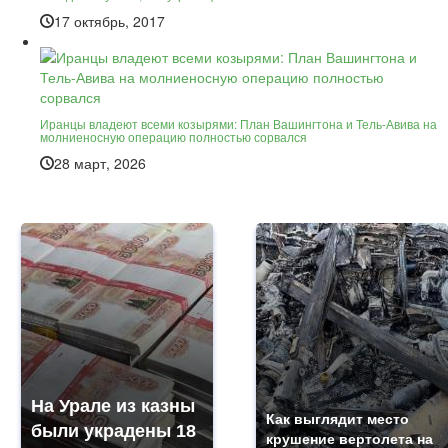
17 октябрь, 2017
Иранцы владеют всеми козырями: План Вашингтона и Тель-Авива на
молниеносную операцию полностью сорвался
28 март, 2026
На Урале из казны
Как выглядит место
были украдены 18
крушение вертолета на