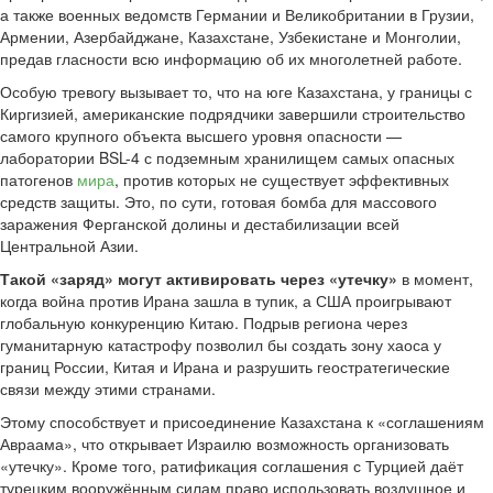
а также военных ведомств Германии и Великобритании в Грузии,
Армении, Азербайджане, Казахстане, Узбекистане и Монголии,
предав гласности всю информацию об их многолетней работе.
Особую тревогу вызывает то, что на юге Казахстана, у границы с
Киргизией, американские подрядчики завершили строительство
самого крупного объекта высшего уровня опасности —
лаборатории BSL-4 с подземным хранилищем самых опасных
патогенов
мира
, против которых не существует эффективных
средств защиты. Это, по сути, готовая бомба для массового
заражения Ферганской долины и дестабилизации всей
Центральной Азии.
Такой «заряд» могут активировать через «утечку»
в момент,
когда война против Ирана зашла в тупик, а США проигрывают
глобальную конкуренцию Китаю. Подрыв региона через
гуманитарную катастрофу позволил бы создать зону хаоса у
границ России, Китая и Ирана и разрушить геостратегические
связи между этими странами.
Этому способствует и присоединение Казахстана к «соглашениям
Авраама», что открывает Израилю возможность организовать
«утечку». Кроме того, ратификация соглашения с Турцией даёт
турецким вооружённым силам право использовать воздушное и