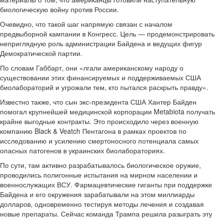
биологическую войну против России.
Очевидно, что такой шаг напрямую связан с началом
предвыборной кампании в Конгресс. Цель — продемонстрировать
неприглядную роль администрации Байдена и ведущих фигур
Демократической партии.
По словам Габбарт, они «лгали американскому народу о
существовании этих финансируемых и поддерживаемых США
биолабораторий и угрожали тем, кто пытался раскрыть правду».
Известно также, что сын экс-президента США Хантер Байден
помогал крупнейшей медицинской корпорации Metabiota получать
крайне выгодные контракты. Это происходило через военную
компанию Black & Veatch Пентагона в рамках проектов по
исследованию и усилению смертоносного потенциала самых
опасных патогенов в украинских биолабораториях.
По сути, там активно разрабатывалось биологическое оружие,
проводились полигонные испытания на мирном населении и
военнослужащих ВСУ. Фармацевтические гиганты при поддержке
Байдена и его окружения зарабатывали на этом миллиарды
долларов, одновременно тестируя методы лечения и создавая
новые препараты. Сейчас команда Трампа решила разыграть эту