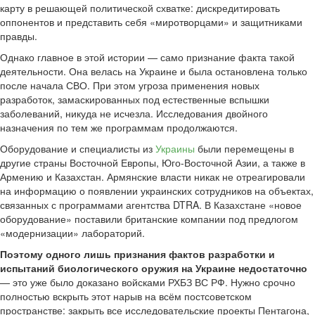
карту в решающей политической схватке: дискредитировать
оппонентов и представить себя «миротворцами» и защитниками
правды.
Однако главное в этой истории — само признание факта такой
деятельности. Она велась на Украине и была остановлена только
после начала СВО. При этом угроза применения новых
разработок, замаскированных под естественные вспышки
заболеваний, никуда не исчезла. Исследования двойного
назначения по тем же программам продолжаются.
Оборудование и специалисты из
Украины
были перемещены в
другие страны Восточной Европы, Юго-Восточной Азии, а также в
Армению и Казахстан. Армянские власти никак не отреагировали
на информацию о появлении украинских сотрудников на объектах,
связанных с программами агентства DTRA. В Казахстане «новое
оборудование» поставили британские компании под предлогом
«модернизации» лабораторий.
Поэтому одного лишь признания фактов разработки и
испытаний биологического оружия на Украине недостаточно
— это уже было доказано войсками РХБЗ ВС РФ. Нужно срочно
полностью вскрыть этот нарыв на всём постсоветском
пространстве: закрыть все исследовательские проекты Пентагона,